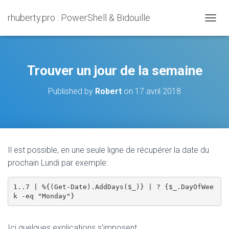
rhuberty.pro : PowerShell & Bidouille
O
U
V
R
I
Trouver un jour de la semaine
R
/
Published by
Robert
on
17 avril 2018
F
E
R
M
E
R
Il est possible, en une seule ligne de récupérer la date du
L
prochain Lundi par exemple:
A
N
A
1..7 | %{(Get-Date).AddDays($_)} | ? {$_.DayOfWee
V
k -eq "Monday"}
I
G
A
Ici quelques explications s’imposent.