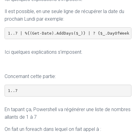
T
I
Il est possible, en une seule ligne de récupérer la date du
O
N
prochain Lundi par exemple:
1..7 | %{(Get-Date).AddDays($_)} | ? {$_.DayOfWeek -
Ici quelques explications s’imposent.
Concernant cette partie:
1..7
En tapant ça, Powershell va régénérer une liste de nombres
allants de 1 à 7
On fait un foreach dans lequel on fait appel à :