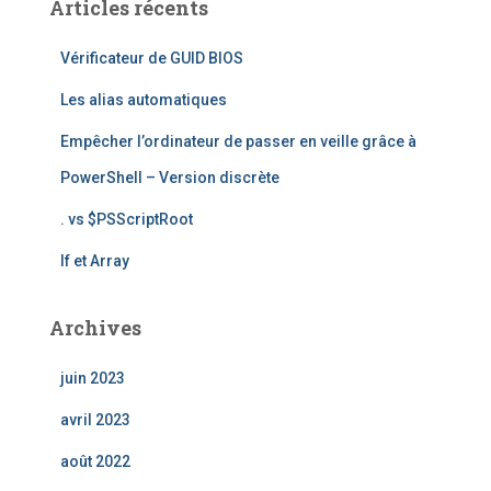
Articles récents
r
c
Vérificateur de GUID BIOS
h
e
Les alias automatiques
r
Empêcher l’ordinateur de passer en veille grâce à
:
PowerShell – Version discrète
. vs $PSScriptRoot
If et Array
Archives
juin 2023
avril 2023
août 2022