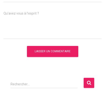
Qu’avez vous à l’esprit ?
R
Rechercher…
e
c
h
e