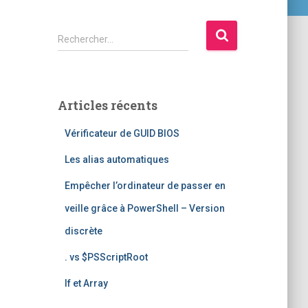
R
Rechercher…
e
c
h
e
Articles récents
r
c
Vérificateur de GUID BIOS
h
e
Les alias automatiques
r
Empêcher l’ordinateur de passer en
:
veille grâce à PowerShell – Version
discrète
. vs $PSScriptRoot
If et Array