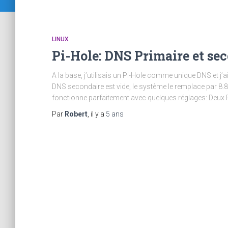
LINUX
Pi-Hole: DNS Primaire et se
A la base, j’utilisais un Pi-Hole comme unique DNS et j’
DNS secondaire est vide, le système le remplace par 8.8.
fonctionne parfaitement avec quelques réglages: Deux
Par
Robert
, il y a
5 ans