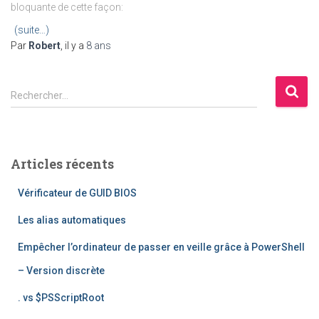
bloquante de cette façon:
(suite…)
Par
Robert
, il y a
8 ans
R
Rechercher…
e
c
h
e
Articles récents
r
c
Vérificateur de GUID BIOS
h
e
Les alias automatiques
r
Empêcher l’ordinateur de passer en veille grâce à PowerShell
:
– Version discrète
. vs $PSScriptRoot