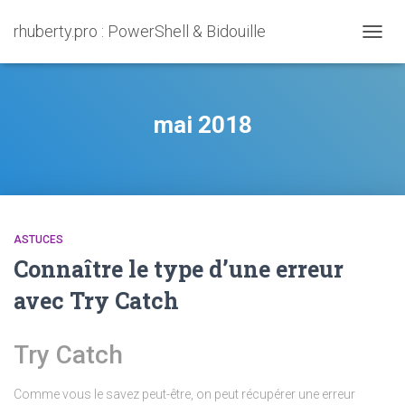
rhuberty.pro : PowerShell & Bidouille
OUVRI
LA
NAVIG
mai 2018
ASTUCES
Connaître le type d’une erreur
avec Try Catch
Try Catch
Comme vous le savez peut-être, on peut récupérer une erreur