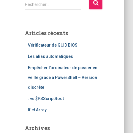
R
Rechercher…
e
c
h
e
Articles récents
r
c
Vérificateur de GUID BIOS
h
e
Les alias automatiques
r
Empêcher l’ordinateur de passer en
:
veille grâce à PowerShell – Version
discrète
. vs $PSScriptRoot
If et Array
Archives