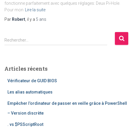
fonctionne parfaitement avec quelques réglages: Deux Pi-Hole.
Pour mon
Lire la suite
Par
Robert
, il y a
5 ans
R
Rechercher…
e
c
h
e
Articles récents
r
c
Vérificateur de GUID BIOS
h
e
Les alias automatiques
r
Empêcher l’ordinateur de passer en veille grâce à PowerShell
:
– Version discrète
. vs $PSScriptRoot