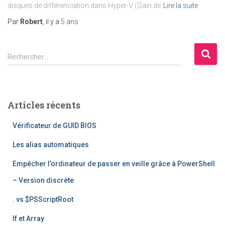
disques de différenciation dans Hyper-V (Gain de
Lire la suite
Par
Robert
, il y a
5 ans
R
Rechercher…
e
c
h
e
Articles récents
r
c
Vérificateur de GUID BIOS
h
e
Les alias automatiques
r
Empêcher l’ordinateur de passer en veille grâce à PowerShell
:
– Version discrète
. vs $PSScriptRoot
If et Array