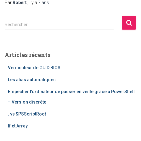
Par
Robert
, il y a
7 ans
R
Rechercher…
e
c
h
e
Articles récents
r
c
Vérificateur de GUID BIOS
h
e
Les alias automatiques
r
Empêcher l’ordinateur de passer en veille grâce à PowerShell
:
– Version discrète
. vs $PSScriptRoot
If et Array