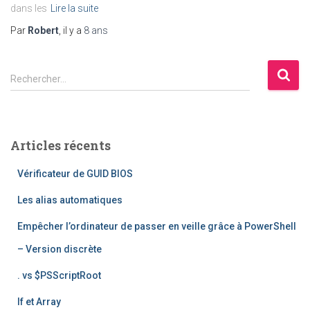
dans les
Lire la suite
Par
Robert
, il y a
8 ans
R
Rechercher…
e
c
h
e
Articles récents
r
c
Vérificateur de GUID BIOS
h
e
Les alias automatiques
r
Empêcher l’ordinateur de passer en veille grâce à PowerShell
:
– Version discrète
. vs $PSScriptRoot
If et Array