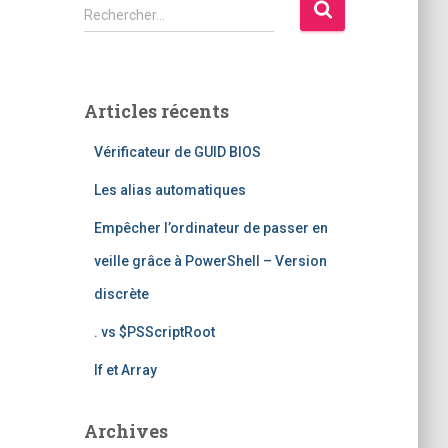
R
Rechercher…
e
c
h
e
Articles récents
r
c
Vérificateur de GUID BIOS
h
e
Les alias automatiques
r
Empêcher l’ordinateur de passer en
:
veille grâce à PowerShell – Version
discrète
. vs $PSScriptRoot
If et Array
Archives