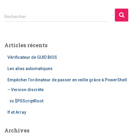
R
Rechercher…
e
c
h
e
Articles récents
r
c
Vérificateur de GUID BIOS
h
e
Les alias automatiques
r
Empêcher l’ordinateur de passer en veille grâce à PowerShell
:
– Version discrète
. vs $PSScriptRoot
If et Array
Archives