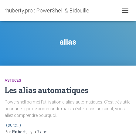
rhuberty.pro : PowerShell & Bidouille
OUVRI
LA
NAVIG
alias
ASTUCES
Les alias automatiques
Powershell permet l’utilisation d’alias automatiques. C’est très utile
pour une ligne de commande mais à éviter dans un script, vous
allez comprendre pourquoi.
(suite…)
Par
Robert
, il y a
3 ans