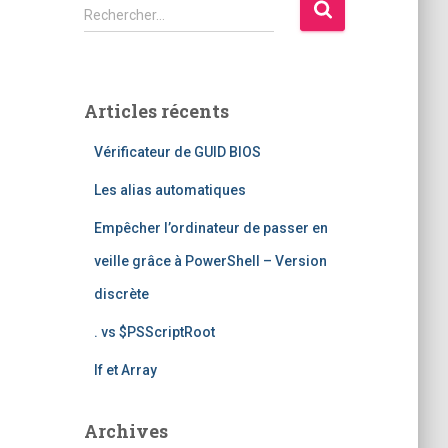
R
Rechercher…
e
c
h
e
Articles récents
r
c
Vérificateur de GUID BIOS
h
e
Les alias automatiques
r
Empêcher l’ordinateur de passer en
:
veille grâce à PowerShell – Version
discrète
. vs $PSScriptRoot
If et Array
Archives