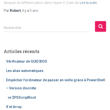
disques de différenciation dans Hyper-V (Gain de
Lire la suite
Par
Robert
, il y a
5 ans
R
Rechercher…
e
c
h
e
Articles récents
r
c
Vérificateur de GUID BIOS
h
e
Les alias automatiques
r
Empêcher l’ordinateur de passer en veille grâce à PowerShell
:
– Version discrète
. vs $PSScriptRoot
If et Array